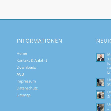
INFORMATIONEN
NEUI
Home
Ma
12
Kontakt & Anfahrt
Ju
Downloads
Fa
En
AGB
Un
Impressum
St
Datenschutz
Un
Sitemap
St
Un
– 