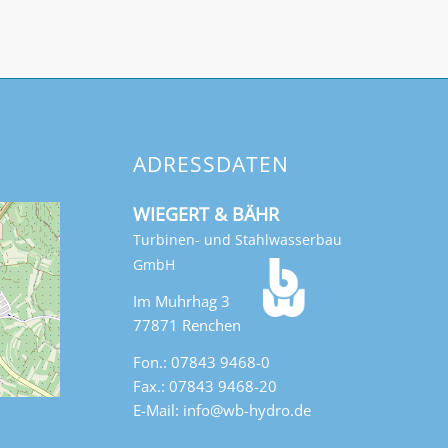
ADRESSDATEN
WIEGERT & BÄHR
Turbinen- und Stahlwasserbau
GmbH
Im Muhrhag 3
77871 Renchen
Fon.: 07843 9468-0
Fax.: 07843 9468-20
E-Mail: info@wb-hydro.de