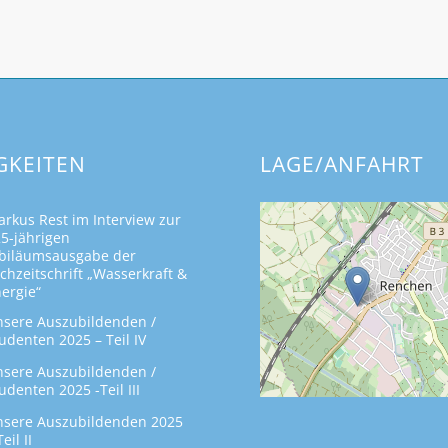
GKEITEN
LAGE/ANFAHRT
rkus Rest im Interview zur
5-jährigen
biläumsausgabe der
chzeitschrift „Wasserkraft &
ergie“
sere Auszubildenden /
udenten 2025 – Teil IV
sere Auszubildenden /
udenten 2025 -Teil III
sere Auszubildenden 2025
Teil II