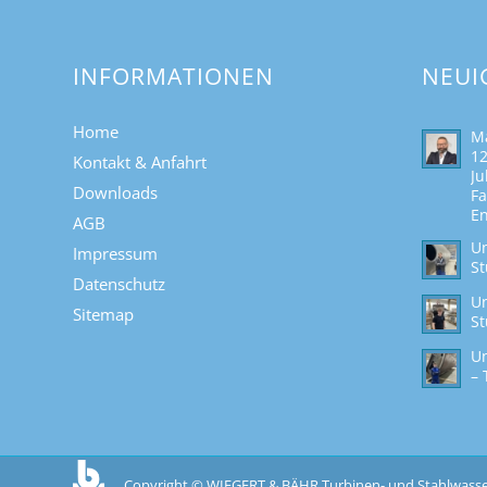
INFORMATIONEN
NEUI
Home
Ma
12
Kontakt & Anfahrt
Ju
Downloads
Fa
En
AGB
Un
Impressum
St
Datenschutz
Un
Sitemap
St
Un
– 
Copyright © WIEGERT & BÄHR Turbinen- und Stahlwas