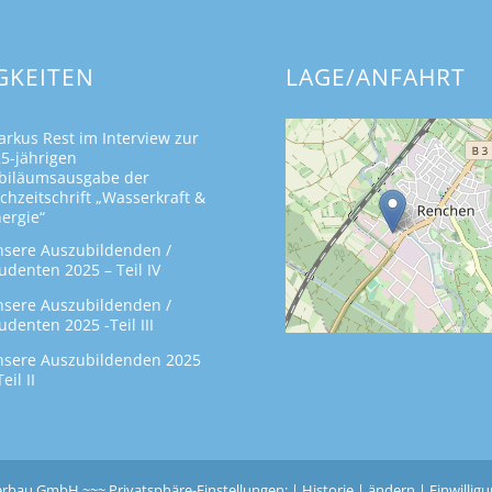
GKEITEN
LAGE/ANFAHRT
rkus Rest im Interview zur
5-jährigen
biläumsausgabe der
chzeitschrift „Wasserkraft &
ergie“
sere Auszubildenden /
udenten 2025 – Teil IV
sere Auszubildenden /
udenten 2025 -Teil III
sere Auszubildenden 2025
Teil II
serbau GmbH ~~~
Privatsphäre-Einstellungen: |
Historie
|
ändern
|
Einwillig