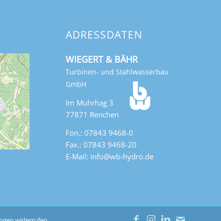
ADRESSDATEN
WIEGERT & BÄHR
Turbinen- und Stahlwasserbau
GmbH
Im Muhrhag 3
77871 Renchen
Fon.: 07843 9468-0
Fax.: 07843 9468-20
E-Mail: info@wb-hydro.de
ungen widerrufen